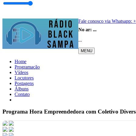
Fale conosco via Whatsapp:
+
No ar:
...
...
MENU
Home
Programação
Vídeos
Locutores
Postagens
Álbuns
Contato
Programa Hora Empreendedora com Coletivo Divers