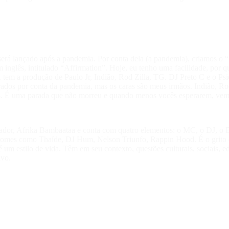
erá lançado após a pandemia. Por conta dela (a pandemia), criamos o 
inglês, intitulado “Affirmation”. Hoje, eu tenho uma facilidade, por
 tem a produção de Paulo Jr, Indião, Rod Zilla, TG. DJ Preto C e o Ps
ados por conta da pandemia, mas os caras são meus irmãos. Indião, Ro
s. É uma parada que não morreu e quando menos vocês esperarem, vem
or, Afrika Bambaataa e conta com quatro elementos: o MC, o DJ, o Br
nomes como Thaíde, DJ Hum, Nelson Triunfo, Rappin Hood. É o grito da
um estilo de vida. Têm em seu contexto, questões culturais, sociais, e
ivo.