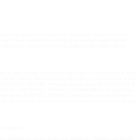
co do que eu aprendi para a gurizada. Fui quando me aprofundei em
, que eles não passem. Mês do Hip Hop, apliquei muitas oficinas.
temporadas. Mas aí, por conta da pandemia, fica difícil. Até na
terísticas, mas também levando em conta o que os caras fazem em Nova
des sociais mais ou menos em 2012. Num desses grupos estava o Killah
rai do Flow, Visel MC, tem uma rapa que gosta dessa filosofia. E aí
andei pro Don Pachino. Inclusive, o instrumental vem da gravadora
não é que eu seja O REPRESENTANTE Wu Latino. Tem vários irmãos
zendo um som nesse sentido, você atrai pessoas que gostam das mesmas
êm lançadas?
 não cantando em shows, ficam para divulgação. Prometo que um dia