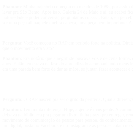
Phantom
: Minha trajetória começou em meados de 1988, por assim d
levar pra São Bento. Após isso, Galeria 24 de Maio e aí, eu acabei 
notoriedade e poder conversar, perguntar as coisas... Então, eu perc
ser uma peça ali naquele quebra cabeça, uma peça bem importante. A p
Pergunta
: Você começou no RAP em período forte na política. Diret
que o movimento era visto?
Phantom
: Era notório que a negritude buscava voz e de certa forma,
anos. Então, eu estava na fase do aprendizado acompanhando meus irm
era uma parada bem forte de dar as mãos, se juntar, fazer acontecer
Pergunta
: O RAP nasceu pra ser o grito da periferia. Qual a diferen
Phantom
: Tem muita diferença. Hoje, a gente é mais gente. A comu
deixava na biblioteca pra pegar um livro, tinha prazo pra entregar, 
movimento de comunicação de pessoa para pessoa, de conhecimento. Ho
um digital, posta no Facebook e no Instagram e as pessoas colam no 