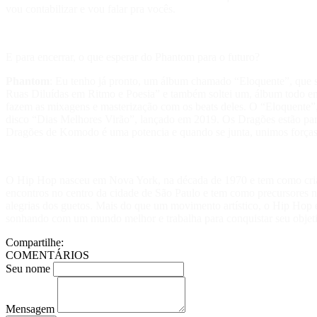
vou contabilizar e vou falar pra vocês.
E para encerrar, o que esperar do Phantom para o futuro?
Phantom
: Eu tenho já pronto, um álbum chamado “Eloquente”, que s
Ruas Diluídas em Ritmo e Poesia” e também soltei um, álbum todo em 
fazem as mixagens e masterização com os beats deles. O “Eloquente”,
disco “Dias Melhores Virão”, lançado em 2019. Os Dragões estão par
Dragões de Komodo é uma potencia e quando se junta, unimos força
O Hip Hop nasceu em Nova York, na década de 1970 e tem como criad
encontros no centro da cidade de São Paulo e tem como precursores 
alegrias dos guetos. Mais do que um movimento artístico, o Hip Hop é 
sonhando com um mundo melhor e trabalha para conquistar seu objet
Compartilhe:
COMENTÁRIOS
Seu nome
Mensagem