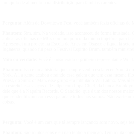
um quilo de alimento para distribuição para famílias carentes.
Pergunta
: Além da Downtown Fest, você também fazia oficinas de 
Phantom
: Sim, sim. Na verdade, isso aconteceu de forma inusitada. 
aplicar as oficinas de MCs com um pouco da minha trajetória para fac
Apresentei um projeto na Escola de Artes em Osasco e fiquei lá sete 
Inglaterra, quando fui para o Festival Espirito Brum, também ministrei
Mito ou verdade
: Você é considerado o primeiro representante Wu 
Phantom
: Isso é uma história que sempre venho esclarecer. Sou fã 
York. Aí, a gente acabou atraindo essa galera que tem essa mesma fil
Priest, do Sunz of Man, esse grupo era intitulado Wu Latino. Mas aí
eu estreitei esses laços e fiz clipe com Popa Chief, da banca Brook
dele que é a Napalm Records. O Sandrão, que é um dos nossos mai
que se identificam com essa parada e todos nós somos. Não existe um
coisas.
Pergunta
: Você é um cara que tá sempre lançando som novo, seja f
Phantom
: São muitos sons e eu não tenho a menção. Tem muita cois