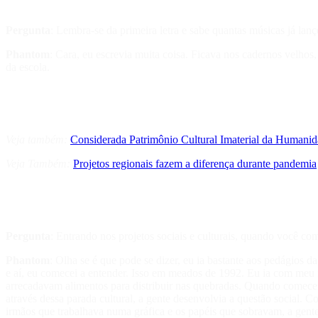
Pergunta
: Lembra-se da primeira letra e sabe quantas músicas já la
Phantom
: Cara, eu escrevia muita coisa. Ficava nos cadernos velhos,
da escola.
Veja também:
Considerada Patrimônio Cultural Imaterial da Humanid
Veja Também:
Projetos regionais fazem a diferença durante pandemia
Pergunta
: Entrando nos projetos sociais e culturais, quando você c
Phantom
: Olha se é que pode se dizer, eu ia bastante aos pedágios
e aí, eu comecei a entender. Isso em meados de 1992. Eu ia com meu 
arrecadavam alimentos para distribuir nas quebradas. Quando comecei 
através dessa parada cultural, a gente desenvolvia a questão social
irmãos que trabalhava numa gráfica e os papéis que sobravam, a gent