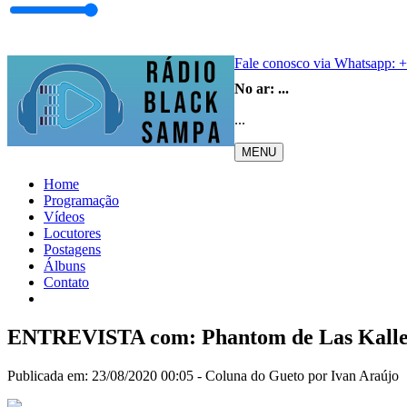
Fale conosco via Whatsapp:
+
No ar:
...
...
MENU
Home
Programação
Vídeos
Locutores
Postagens
Álbuns
Contato
ENTREVISTA com: Phantom de Las Kalles
Publicada em: 23/08/2020 00:05 -
Coluna do Gueto por Ivan Araújo