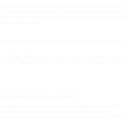
ava de Office boy no centro e tinha um conhecimento, começou a me
foi conhecer alguns artistas que já estavam na cena, já tinham uma
estava fazendo acontecer no sentido da cultura que eu também poderia
o que eu quero pra mim".
m grito de resistência, ainda não tinha a força que tem agora. Como
s que tinham. Mas eu era muito novo ainda, eu tinha entre oito, onze
va acontecendo politicamente. Mas no sentido da música, eu vi que
você vê daquela época para os dias atuais?
le, YouTube. Naquela época, você tinha que pegar a xerox do R.G.,
em li tudo! Então, as coisas mudaram muito. O Hip Hop é um
mente, a gente fazia os flyers à mão e colava nos postes. Hoje faz