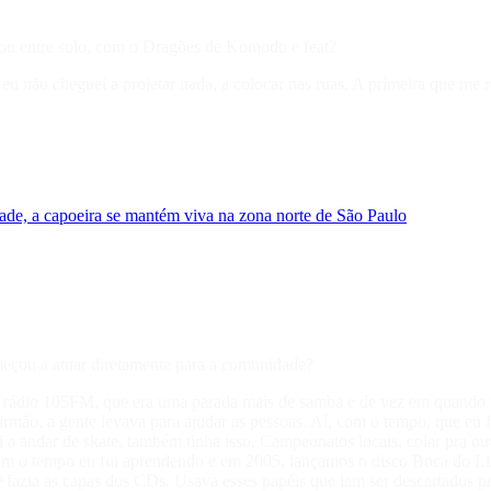
nçou entre solo, com o Dragões de Komodo e feat?
 eu não cheguei a projetar nada, a colocar nas ruas. A primeira que me 
ade, a capoeira se mantém viva na zona norte de São Paulo
omeçou a atuar diretamente para a comunidade?
 da rádio 105FM, que era uma parada mais de samba e de vez em quando 
irmão, a gente levava para ajudar as pessoas. Aí, com o tempo, que eu
a andar de skate, também tinha isso. Campeonatos locais, colar pra ouv
. Com o tempo eu fui aprendendo e em 2005, lançamos o disco Boca do 
e fazia as capas dos CDs. Usava esses papéis que iam ser descartados p