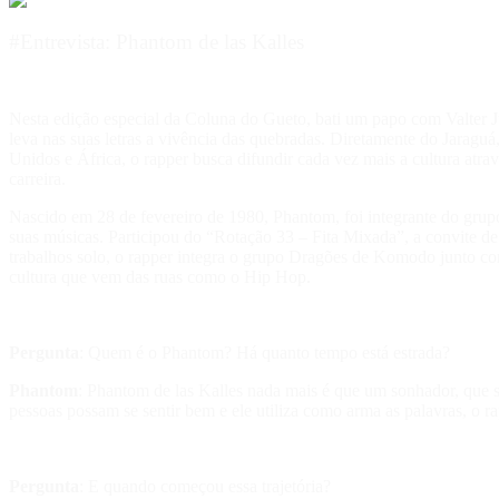
#Entrevista: Phantom de las Kalles
Nesta edição especial da Coluna do Gueto, bati um papo com Valter 
leva nas suas letras a vivência das quebradas. Diretamente do Jaragu
Unidos e África, o rapper busca difundir cada vez mais a cultura atravé
carreira.
Nascido em 28 de fevereiro de 1980, Phantom, foi integrante do grup
suas músicas. Participou do “Rotação 33 – Fita Mixada”, a convite 
trabalhos solo, o rapper integra o grupo Dragões de Komodo junto co
cultura que vem das ruas como o Hip Hop.
Pergunta
: Quem é o Phantom? Há quanto tempo está estrada?
Phantom
: Phantom de las Kalles nada mais é que um sonhador, que 
pessoas possam se sentir bem e ele utiliza como arma as palavras, o ra
Pergunta
: E quando começou essa trajetória?