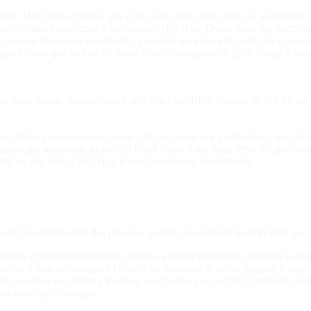
izer. Meu irmão, Eliseu, que é dez anos mais velho que eu, já trabalh
ficando vislumbrado com o movimento Hip Hop. O que mais me fascinou, 
ebi que aquilo era um movimento pra mim. Eu estava tão perto de quem 
artir disso que eu bati de frente com o movimento e falei: "Meu, é iss
as, logo depois, impeachment do Collor em 1991. Apesar de o RAP ser u
 os irmãos procuravam se juntar cada vez mais pra ganhar força nas luta
ãos que gostavam da música black e não tinha tanta ideia do que esta
 e deu no que deu, o Hip Hop é esse movimento monstruoso.
ça de tratamento tanto das pessoas, quanto da evolução do Hip Hop que 
nicação é bem mais facilitada, temos a enorme biblioteca chamada Goog
renovava a data de entrega. Li o livro do Malcolm X nessa pegada. E n
je temos nas mãos a Internet, que facilita para os MCs também. Antiga
seu show, por exemplo.