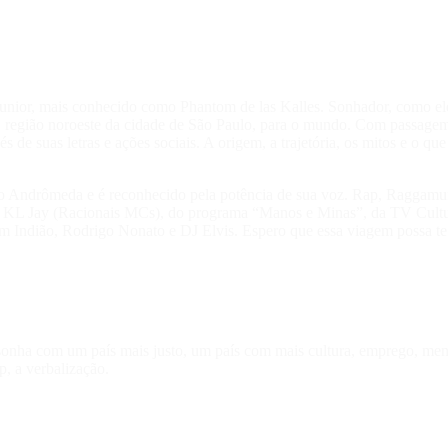
Junior, mais conhecido como Phantom de las Kalles. Sonhador, como e
á, região noroeste da cidade de São Paulo, para o mundo. Com passagem
s de suas letras e ações sociais. A origem, a trajetória, os mitos e o que
o Andrômeda e é reconhecido pela potência de sua voz. Rap, Raggamuffi
de KL Jay (Racionais MCs), do programa “Manos e Minas”, da TV Cultur
m Indião, Rodrigo Nonato e DJ Elvis. Espero que essa viagem possa te 
sonha com um país mais justo, um país com mais cultura, emprego, meno
p, a verbalização.