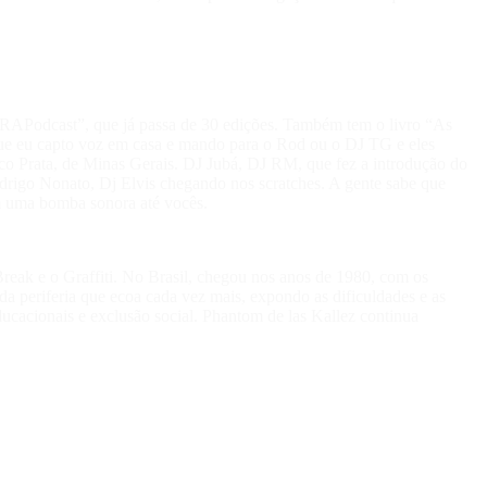
“RAPodcast”, que já passa de 30 edições. Também tem o livro “As
 que eu capto voz em casa e mando para o Rod ou o DJ TG e eles
ico Prata, de Minas Gerais. DJ Jubá, DJ RM, que fez a introdução do
drigo Nonato, Dj Elvis chegando nos scratches. A gente sabe que
 uma bomba sonora até vocês.
eak e o Graffiti. No Brasil, chegou nos anos de 1980, com os
 periferia que ecoa cada vez mais, expondo as dificuldades e as
ducacionais e exclusão social. Phantom de las Kallez continua