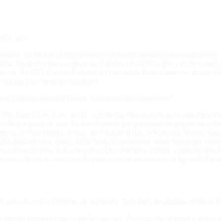
MCs, né?!
Quando eu fui ver, já era oficineiro, já estava tentando passar um pou
ilitar um pouco para as pessoas. Aqueles obstáculos que a gente passou
meses. No CCJ (Centro Cultural da Juventude Ruth Cardoso), foram três 
 oficina para menores infratores.
Tang Clan na América Latina. Como que isso aconteceu?
do Wu Tang Clan. E por ser fã, a gente faz um rap com as nossas carac
osofia pra perto de nós. Eu fui chamado pra participar de grupos de re
 tem eu, o Peso Duplo, o Tom, do Função RHK, o Mistério, Mentor Samu
lyn Zu, tem um som com o Arch Nem, tá em tramite umas vozes que eu m
ores representantes, tem som com o Don Pachino. Enfim, a questão 
a regra. Basta ter um coração puro e gostar do que faz, tá ligado?! Fa
eat, solo ou com o Dragões de Komodo. Tem ideia de quantas músicas t
a que foi gravada com os irmãos de fora. Às vezes você grava e acaba