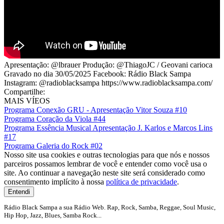
Apresentação: @lbrauer Produção: @ThiagoJC / Geovani carioca
Gravado no dia 30/05/2025 Facebook: Rádio Black Sampa
Instagram: @radioblacksampa https://www.radioblacksampa.com/
Compartilhe:
MAIS VÍEOS
Programa Conexão GRU - Apresentação Vitor Souza #10
Programa Coração da Viola #44
Programa Essência Musical Apresentação J. Karlos e Marcos Lins
#17
Programa Galeria do Rock #02
Nosso site usa cookies e outras tecnologias para que nós e nossos
parceiros possamos lembrar de você e entender como você usa o
site. Ao continuar a navegação neste site será considerado como
consentimento implícito à nossa
política de privacidade
.
Entendi
Rádio Black Sampa a sua Rádio Web. Rap, Rock, Samba, Reggae, Soul Music,
Hip Hop, Jazz, Blues, Samba Rock...