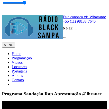
Fale conosco via Whatsapp:
+55 (11) 98138-7640
No ar:
...
...
MENU
Home
Programação
Vídeos
Locutores
Postagens
Álbuns
Contato
Programa Saudação Rap Apresentação @lbrauer ​