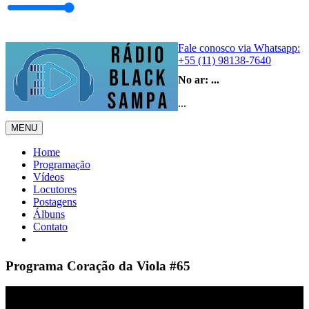
Fale conosco via Whatsapp:
+55 (11) 98138-7640
No ar:
...
...
MENU
Home
Programação
Vídeos
Locutores
Postagens
Álbuns
Contato
Programa Coração da Viola #65