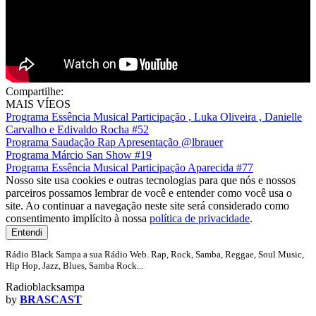
Compartilhe:
MAIS VÍEOS
Programa Essência Musical Participação , Luka Oliveira , Danielle
Carvalho e Edivaldo Rocha #52
Programa Saudação Rap Apresentação @lbrauer
Programa Márcio San Show #19
Programa Essência Musical Participação Aparecida #77
Nosso site usa cookies e outras tecnologias para que nós e nossos
parceiros possamos lembrar de você e entender como você usa o
site. Ao continuar a navegação neste site será considerado como
consentimento implícito à nossa
política de privacidade
.
Entendi
Rádio Black Sampa a sua Rádio Web. Rap, Rock, Samba, Reggae, Soul Music,
Hip Hop, Jazz, Blues, Samba Rock...
Radioblacksampa
by
BRASCAST