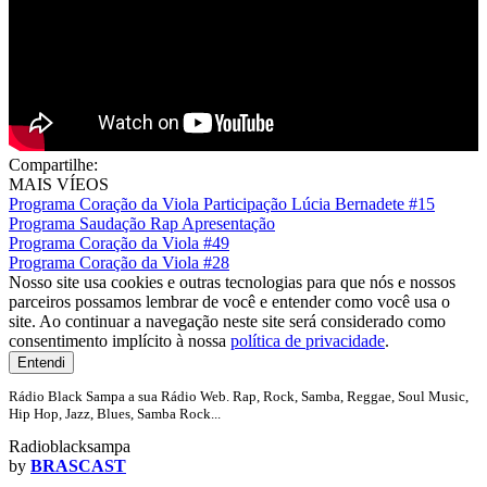
Compartilhe:
MAIS VÍEOS
Programa Coração da Viola Participação Lúcia Bernadete #15
Programa Saudação Rap Apresentação
Programa Coração da Viola #49
Programa Coração da Viola #28
Nosso site usa cookies e outras tecnologias para que nós e nossos
parceiros possamos lembrar de você e entender como você usa o
site. Ao continuar a navegação neste site será considerado como
consentimento implícito à nossa
política de privacidade
.
Entendi
Rádio Black Sampa a sua Rádio Web. Rap, Rock, Samba, Reggae, Soul Music,
Hip Hop, Jazz, Blues, Samba Rock...
Radioblacksampa
by
BRASCAST