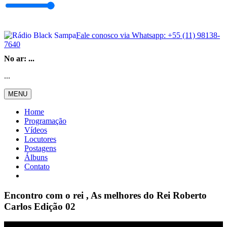
Fale conosco via Whatsapp:
+55 (11) 98138-
7640
No ar:
...
...
MENU
Home
Programação
Vídeos
Locutores
Postagens
Álbuns
Contato
Encontro com o rei , As melhores do Rei Roberto
Carlos Edição 02