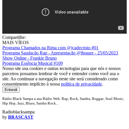
Compartilhe:
MAIS VÍEOS
Programa Chamados na Rima com @jcadecristo #01
Programa Saudação Rap - Apresentação @lbrauer - 25/05/2023
Show Online - Frankie Bruno
Programa Essência Musical #109
Nosso site usa cookies e outras tecnologias para que nós e nossos
parceiros possamos lembrar de você e entender como você usa o
site. Ao continuar a navegação neste site será considerado como
consentimento implícito à nossa
política de privacidade
.
Entendi
Rádio Black Sampa a sua Rádio Web. Rap, Rock, Samba, Reggae, Soul Music,
Hip Hop, Jazz, Blues, Samba Rock...
Radioblacksampa
by
BRASCAST