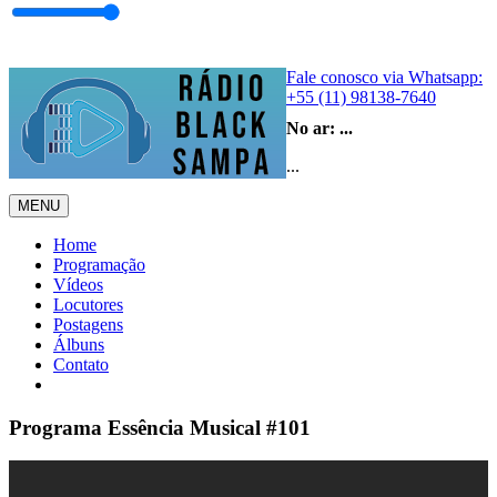
Fale conosco via Whatsapp:
+55 (11) 98138-7640
No ar:
...
...
MENU
Home
Programação
Vídeos
Locutores
Postagens
Álbuns
Contato
Programa Essência Musical #101