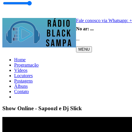
Fale conosco via Whatsapp:
+
No ar:
...
...
MENU
Home
Programação
Vídeos
Locutores
Postagens
Álbuns
Contato
Show Online - Sapoozl e Dj Slick