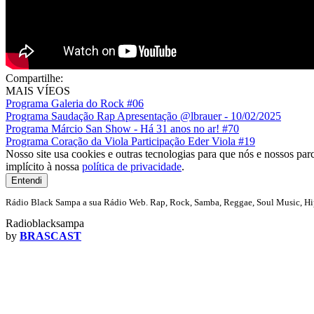
Compartilhe:
MAIS VÍEOS
Programa Galeria do Rock #06
Programa Saudação Rap Apresentação @lbrauer - 10/02/2025
Programa Márcio San Show - Há 31 anos no ar! #70
Programa Coração da Viola Participação Eder Viola #19
Nosso site usa cookies e outras tecnologias para que nós e nossos pa
implícito à nossa
política de privacidade
.
Entendi
Rádio Black Sampa a sua Rádio Web. Rap, Rock, Samba, Reggae, Soul Music, Hip
Radioblacksampa
by
BRASCAST