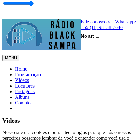
Fale conosco via Whatsapp:
+55 (11) 98138-7640
No ar:
...
...
MENU
Home
Programação
Vídeos
Locutores
Postagens
Álbuns
Contato
Vídeos
Nosso site usa cookies e outras tecnologias para que nós e nossos
parceiros possamos lembrar de você e entender como você usa o