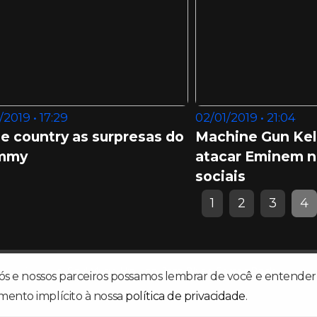
/2019 • 17:29
02/01/2019 • 21:04
e country as surpresas do
Machine Gun Kell
mmy
atacar Eminem n
sociais
1
2
3
4
ba, Reggae, Soul Music, Hip Hop, Jazz, Blues, Samba Rock...
nós e nossos parceiros possamos lembrar de você e entender 
mento implícito à nossa
política de privacidade
.