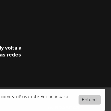
y volta a
as redes
como você usa o site. Ao continuar a
Entendi
by
BRASCAST