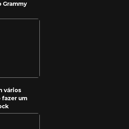
no Grammy
 vários
 fazer um
ock