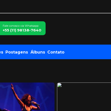
Fale conosco via Whatsapp:
+55 (11) 98138-7640
es
Postagens
Álbuns
Contato