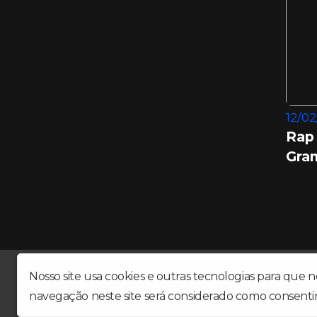
12/02
Rap 
Gra
Rádio Black Sampa a sua Rádio Web. Rap, Rock, Sam
Nosso site usa cookies e outras tecnologias para que 
navegação neste site será considerado como consenti
Radioblacksampa