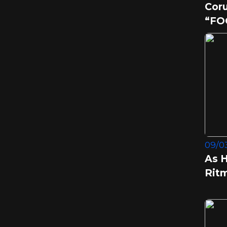
Coru
“FO
09/03
As H
Rit