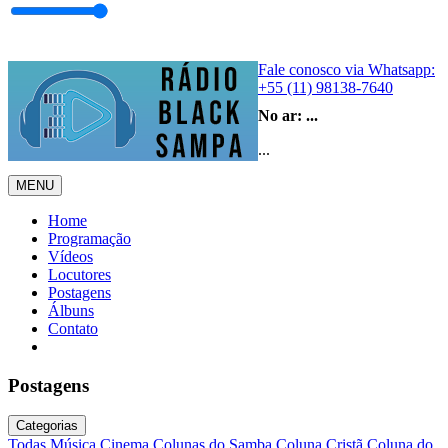
Fale conosco via Whatsapp:
+55 (11) 98138-7640
No ar:
...
...
MENU
Home
Programação
Vídeos
Locutores
Postagens
Álbuns
Contato
Postagens
Categorias
Todas
Música
Cinema
Colunas do Samba
Coluna Cristã
Coluna do