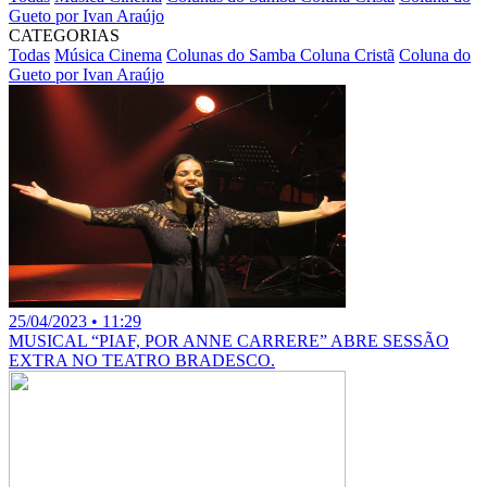
Gueto por Ivan Araújo
CATEGORIAS
Todas
Música
Cinema
Colunas do Samba
Coluna Cristã
Coluna do
Gueto por Ivan Araújo
25/04/2023 • 11:29
MUSICAL “PIAF, POR ANNE CARRERE” ABRE SESSÃO
EXTRA NO TEATRO BRADESCO.